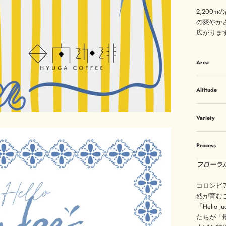
2,200
の爽やか
広がりま
Area
Altitude
Variety
Process
フローラ
コロンビ
然が育む
「Hell
たちが「