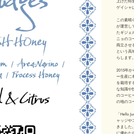
上げた特別な
ゲイシャ
この素晴らし
が運営し
たギジェ
ニョのコ
両立させ
という高
らします
2015
ー生産に
を栽培す
な知識や
のコーヒ
の地のコ
「Hell
ャッジや
きました。彼
に優れた