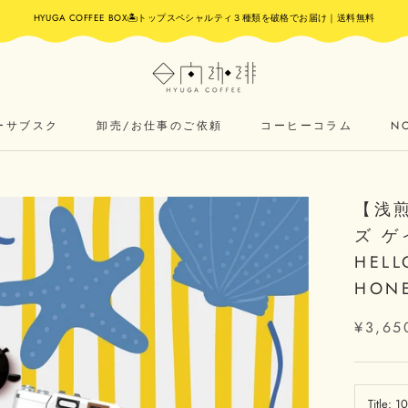
HYUGA COFFEE BOX🏝️トップスペシャルティ３種類を破格でお届け｜送料無料
ーサブスク
卸売/お仕事のご依頼
コーヒーコラム
N
ーサブスク
卸売/お仕事のご依頼
N
【浅
ズ ゲ
HELL
HONE
¥3,65
Title:
1