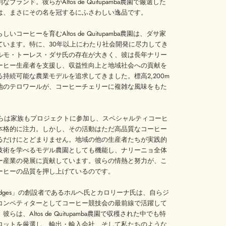
ブランド。彼らがAltos de Quitupamba農園で厳選した
は、まさにその名を冠するにふさわしい逸品です。
いコーヒーを育むAltos de Quitupamba農園は、ダサ家
ています。特に、30年以上にわたり社会開発に尽力してき
ルモ・トーレス・ダサ氏の存在が大きく、彼は長年ナリー
ーヒー生産者を支援し、収益性向上と地域社会への貢献を
る持続可能な農業モデルを追求してきました。標高2,200m
地のテロワールが、コーヒーチェリーに複雑な風味をもた
。
年からは家族もプロジェクトに参加し、スペシャルティコーヒ
本格的に注力。しかし、その活動はただ高品質なコーヒー
るだけにとどまりません。地域の他の生産者たちが実践的
技術を学べるモデル農園としても機能し、ナリーニョ全体
ー産業の発展に貢献しています。彼らの情熱と努力が、こ
ーヒーの品質を押し上げているのです。
o Judges」の創設者であるホルヘ氏とカロリーナ氏は、自らジ
コンペティターとしてコーヒー競技会の最前線で活躍して
らは、Altos de Quitupamba農園で収穫された中でも特
ロットを厳選し、輸出・輸入会社、そして私たちのような