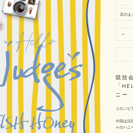
豆のまま
競技
「HE
ニー
コロンビ
今回は注目
ャのハニ