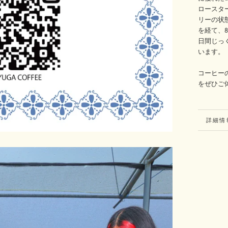
ロースタ
リーの状
を経て、
日間じっ
います。
コーヒー
をぜひご
詳細情
画像を