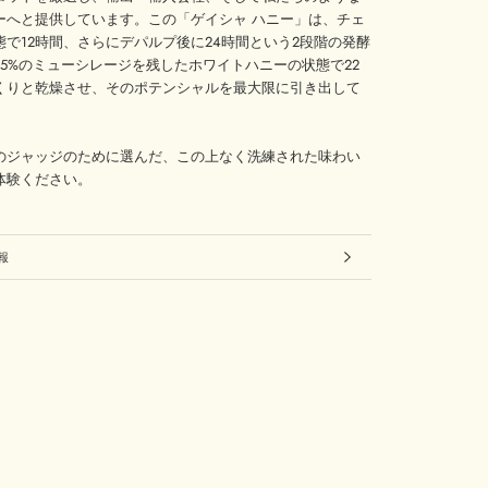
ーへと提供しています。この「ゲイシャ ハニー」は、チェ
態で12時間、さらにデパルプ後に24時間という2段階の発酵
85%のミューシレージを残したホワイトハニーの状態で22
くりと乾燥させ、そのポテンシャルを最大限に引き出して
のジャッジのために選んだ、この上なく洗練された味わい
体験ください。
報
見る