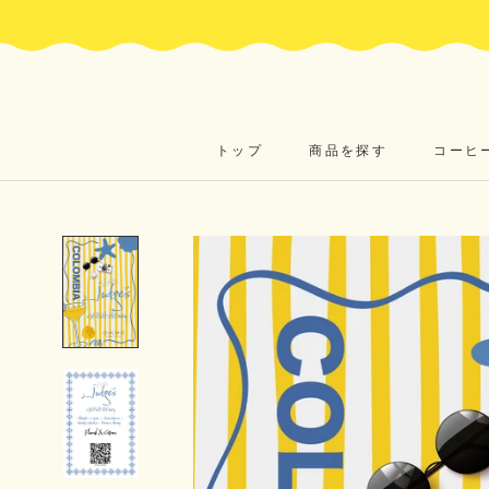
ス
キ
ッ
プ
し
て
コ
トップ
商品を探す
コーヒ
ン
トップ
コーヒ
テ
ン
ツ
に
移
動
す
る