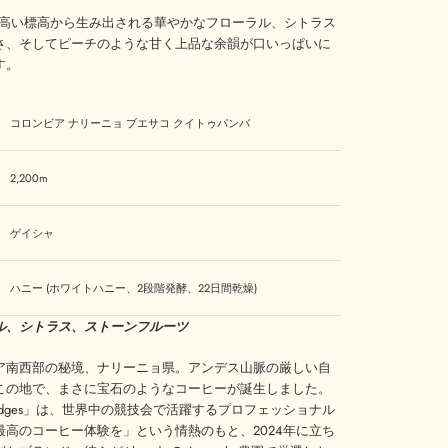
mの高い標高から生み出される華やかな
フローラル、シトラス
さ、そしてピーチのような甘く上品な余韻が口いっぱいに
す。
コロンビア ナリーニョ ブエサコ クイトゥパンバ
2,200m
ゲイシャ
ハニー (ホワイトハニー、2段階発酵、22日間乾燥)
ル、シトラス、ストーンフルーツ
ア南西部の秘境、ナリーニョ県。アンデス山脈の厳しい自
この地で、まさに宝石のようなコーヒーが誕生しました。
o Judges」は、世界中の競技会で活躍するプロフェッショナル
最高のコーヒー体験を」という情熱のもと、2024年に立ち